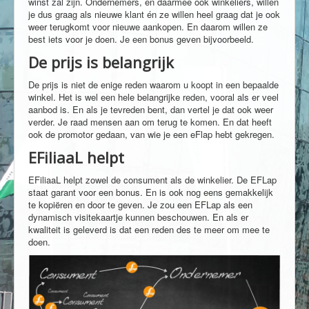
winst zal zijn. Ondernemers, en daarmee ook winkeliers, willen
je dus graag als nieuwe klant én ze willen heel graag dat je ook
weer terugkomt voor nieuwe aankopen. En daarom willen ze
best iets voor je doen. Je een bonus geven bijvoorbeeld.
De prijs is belangrijk
De prijs is niet de enige reden waarom u koopt in een bepaalde
winkel. Het is wel een hele belangrijke reden, vooral als er veel
aanbod is. En als je tevreden bent, dan vertel je dat ook weer
verder. Je raad mensen aan om terug te komen. En dat heeft
ook de promotor gedaan, van wie je een eFlap hebt gekregen.
EFiliaaL helpt
EFiliaaL helpt zowel de consument als de winkelier. De EFLap
staat garant voor een bonus. En is ook nog eens gemakkelijk
te kopiëren en door te geven. Je zou een EFLap als een
dynamisch visitekaartje kunnen beschouwen. En als er
kwaliteit is geleverd is dat een reden des te meer om mee te
doen.