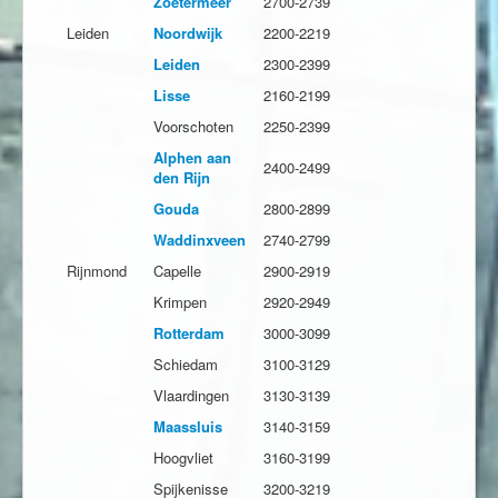
Zoetermeer
2700-2739
Leiden
Noordwijk
2200-2219
Leiden
2300-2399
Lisse
2160-2199
Voorschoten
2250-2399
Alphen aan
2400-2499
den Rijn
Gouda
2800-2899
Waddinxveen
2740-2799
Rijnmond
Capelle
2900-2919
Krimpen
2920-2949
Rotterdam
3000-3099
Schiedam
3100-3129
Vlaardingen
3130-3139
Maassluis
3140-3159
Hoogvliet
3160-3199
Spijkenisse
3200-3219