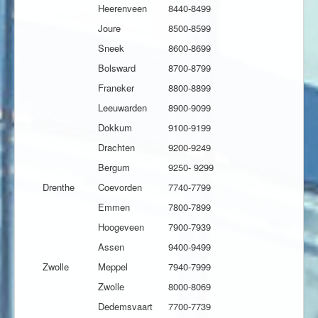
Heerenveen
8440-8499
Joure
8500-8599
Sneek
8600-8699
Bolsward
8700-8799
Franeker
8800-8899
Leeuwarden
8900-9099
Dokkum
9100-9199
Drachten
9200-9249
Bergum
9250- 9299
Drenthe
Coevorden
7740-7799
Emmen
7800-7899
Hoogeveen
7900-7939
Assen
9400-9499
Zwolle
Meppel
7940-7999
Zwolle
8000-8069
Dedemsvaart
7700-7739