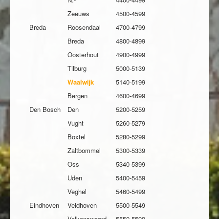
Zeeuws
4500-4599
Breda
Roosendaal
4700-4799
Breda
4800-4899
Oosterhout
4900-4999
Tilburg
5000-5139
Waalwijk
5140-5199
Bergen
4600-4699
Den Bosch
Den
5200-5259
Vught
5260-5279
Boxtel
5280-5299
Zaltbommel
5300-5339
Oss
5340-5399
Uden
5400-5459
Veghel
5460-5499
Eindhoven
Veldhoven
5500-5549
Valkenswaard
5550-5599