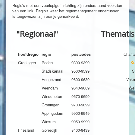
Regio's met een voorlopige inrichting zijn onderstaand voorzien
van een link. Regio's waar het regiomanagement ondertussen
is toegewezen zijn oranje gemarkeerd.
"Regionaal"
Thematis
hoofdregio
regio
postcodes
Charita
Groningen
Roden
9300-9399
Ku
Stadskanaal
9500-9599
S
Hoogezand
9600-9639
Vaka
Veendam
9640-9669
Wel
Winschoten
9670-9699
Groningen
9700-9899
Appingedam
9900-9949
Winsum
9950-9999
Friesland
Gorredijk
8400-8439