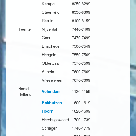
Kampen
8250-8299
Steenwijk
8330-8399
Raalte
8100-8159
Twente
Nijverdal
7440-7469
Goor
7470-7499
Enschede
7500-7549
Hengelo
7550-7569
Oldenzaal
7570-7599
Almelo
7600-7669
Vriezenveen
7670-7699
Noord-
Volendam
1120-1159
Holland
Enkhuizen
1600-1619
Hoorn
1620-1699
Heerhugowaard
1700-1739
Schagen
1740-1779