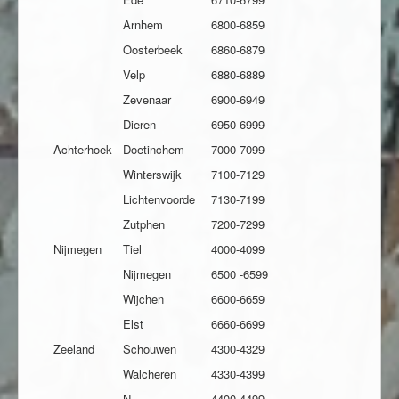
Arnhem
6800-6859
Oosterbeek
6860-6879
Velp
6880-6889
Zevenaar
6900-6949
Dieren
6950-6999
Achterhoek
Doetinchem
7000-7099
Winterswijk
7100-7129
Lichtenvoorde
7130-7199
Zutphen
7200-7299
Nijmegen
Tiel
4000-4099
Nijmegen
6500 -6599
Wijchen
6600-6659
Elst
6660-6699
Zeeland
Schouwen
4300-4329
Walcheren
4330-4399
N.-
4400-4499