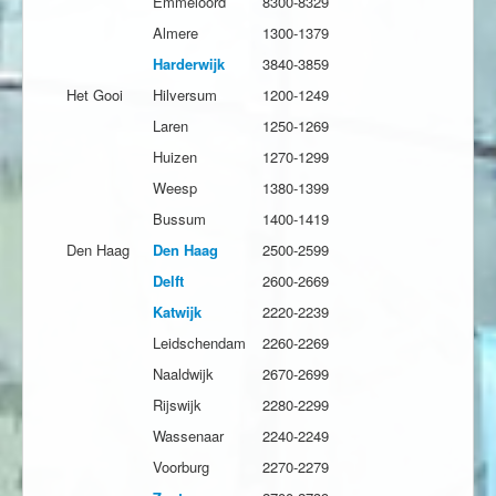
Emmeloord
8300-8329
Almere
1300-1379
Harderwijk
3840-3859
Het Gooi
Hilversum
1200-1249
Laren
1250-1269
Huizen
1270-1299
Weesp
1380-1399
Bussum
1400-1419
Den Haag
Den Haag
2500-2599
Delft
2600-2669
Katwijk
2220-2239
Leidschendam
2260-2269
Naaldwijk
2670-2699
Rijswijk
2280-2299
Wassenaar
2240-2249
Voorburg
2270-2279