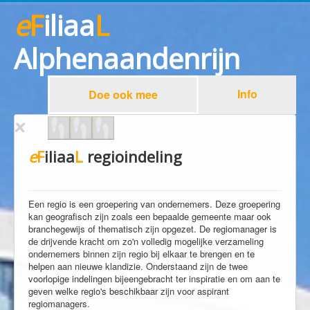
e
F
iliaa
L
Alphenaandenrijn
Info
Doe ook mee
e
F
iliaa
L
regioindeling
Een regio is een groepering van ondernemers. Deze groepering
kan geografisch zijn zoals een bepaalde gemeente maar ook
branchegewijs of thematisch zijn opgezet. De regiomanager is
de drijvende kracht om zo'n volledig mogelijke verzameling
ondernemers binnen zijn regio bij elkaar te brengen en te
helpen aan nieuwe klandizie. Onderstaand zijn de twee
voorlopige indelingen bijeengebracht ter inspiratie en om aan te
geven welke regio's beschikbaar zijn voor aspirant
regiomanagers.