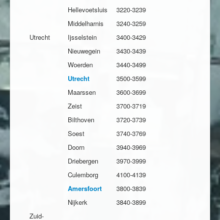
Hellevoetsluis
3220-3239
Middelharnis
3240-3259
Utrecht
Ijsselstein
3400-3429
Nieuwegein
3430-3439
Woerden
3440-3499
Utrecht
3500-3599
Maarssen
3600-3699
Zeist
3700-3719
Bilthoven
3720-3739
Soest
3740-3769
Doorn
3940-3969
Driebergen
3970-3999
Culemborg
4100-4139
Amersfoort
3800-3839
Nijkerk
3840-3899
Zuid-