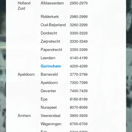
Holland
Alblasserdam
2950-2979
Zuid
Ridderkerk
2980-2999
Oud-Beijerland
3260-3299
Dordrecht
3300-3329
Zwijndrecht
3330-3349
Papendrecht
3350-3399
Leerdam
4140-4199
Gorinchem
4200-4299
Apeldoorn
Barneveld
3770-3799
Apeldoorn
7300-7399
Deventer
7400-7439
Epe
8160-8199
Nunspeet
8070-8099
Arnhem
Veenendaal
3900-3939
Wageningen
6700-6709
Ede
6710-6799