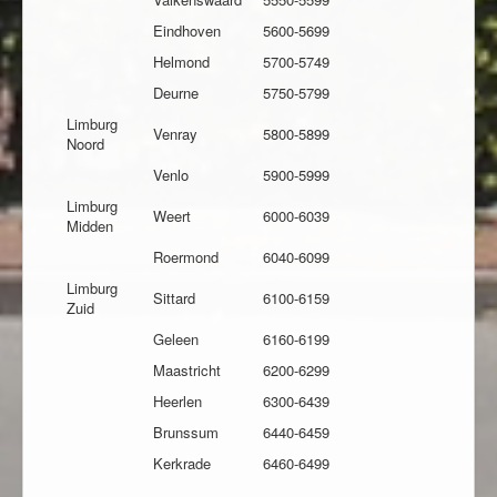
Eindhoven
5600-5699
Helmond
5700-5749
Deurne
5750-5799
Limburg
Venray
5800-5899
Noord
Venlo
5900-5999
Limburg
Weert
6000-6039
Midden
Roermond
6040-6099
Limburg
Sittard
6100-6159
Zuid
Geleen
6160-6199
Maastricht
6200-6299
Heerlen
6300-6439
Brunssum
6440-6459
Kerkrade
6460-6499