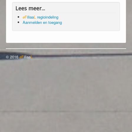
Lees meer...
e
F
iliaa
L
regioindeling
Aanmelden en toegang
© 2016
e
F
iliaa
L